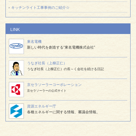
キッチンライト工事事例のご紹介☆
LINK
東名電機
新しい時代を創造する“東名電機株式会社”
うなぎ社長（上柳正仁）
うなぎ社長（上柳正仁）の長～く会社を続ける日記
京セラソーラー
コーポレーション
京セラソーラーの公式サイト
資源エネルギー庁
各種エネルギーに関する情報、審議会情報。