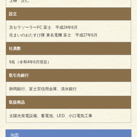
上柳 正仁
設立
京セラソーラーFC 富士 平成24年6月
住まいのおたすけ隊 東名電機 富士 平成27年6月
社員数
9名（令和4年6月現在）
取引先銀行
静岡銀行、富士宮信用金庫、清水銀行
取扱商品
太陽光発電設備、蓄電池、LED、小口電気工事
地図