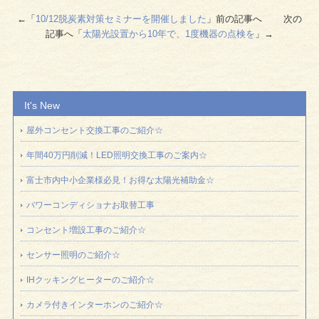
←「
10/12脱炭素対策セミナーを開催しました
」前の記事へ 次の
記事へ「
太陽光設置から10年で、1度機器の点検を
」→
It's New
屋外コンセント交換工事のご紹介☆
年間40万円削減！LED照明交換工事のご案内☆
富士市内中小企業様必見！お得な太陽光補助金☆
パワーコンディショナお取替工事
コンセント増設工事のご紹介☆
センサー照明のご紹介☆
IHクッキングヒーターのご紹介☆
カメラ付きインターホンのご紹介☆