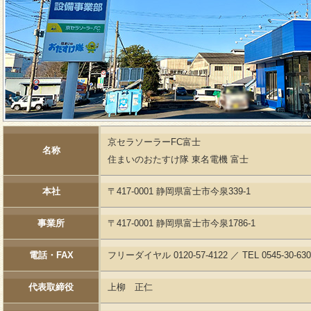
京セラソーラーFC富士
名称
住まいのおたすけ隊 東名電機 富士
本社
〒417-0001 静岡県富士市今泉339-1
事業所
〒417-0001 静岡県富士市今泉1786-1
電話・FAX
フリーダイヤル 0120-57-4122 ／
TEL 0545-30-63
代表取締役
上柳 正仁