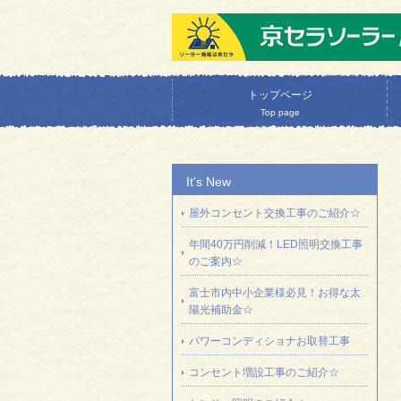
トップページ
Top page
It's New
屋外コンセント交換工事のご紹介☆
年間40万円削減！LED照明交換工事
のご案内☆
富士市内中小企業様必見！お得な太
陽光補助金☆
パワーコンディショナお取替工事
コンセント増設工事のご紹介☆