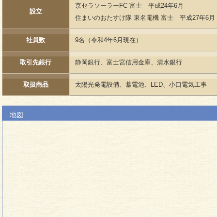
京セラソーラーFC 富士 平成24年6月
設立
住まいのおたすけ隊 東名電機 富士 平成27年6月
社員数
9名（令和4年6月現在）
取引先銀行
静岡銀行、富士宮信用金庫、清水銀行
取扱商品
太陽光発電設備、蓄電池、LED、小口電気工事
地図