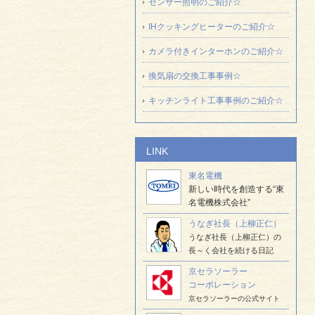
センサー照明のご紹介☆
IHクッキングヒーターのご紹介☆
カメラ付きインターホンのご紹介☆
換気扇の交換工事事例☆
キッチンライト工事事例のご紹介☆
LINK
東名電機
新しい時代を創造する“東
名電機株式会社”
うなぎ社長（上柳正仁）
うなぎ社長（上柳正仁）の
長～く会社を続ける日記
京セラソーラー
コーポレーション
京セラソーラーの公式サイト